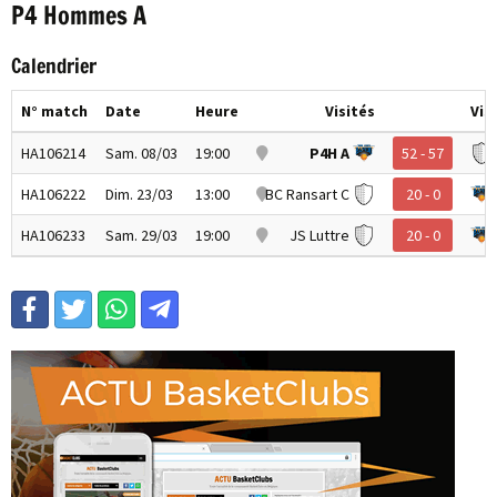
P4 Hommes A
Calendrier
N° match
Date
Heure
Visités
Vis
HA106214
Sam. 08/03
19:00
P4H A
52 - 57
HA106222
Dim. 23/03
13:00
BC Ransart C
20 - 0
HA106233
Sam. 29/03
19:00
JS Luttre
20 - 0