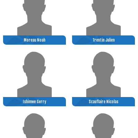
Moreau Noah
Trentin Julien
Ishimwe Gerry
Scauflaire Nicolas