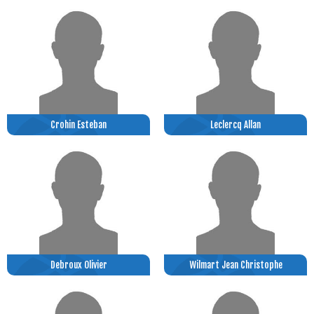
Crohin Esteban
Leclercq Allan
Debroux Olivier
Wilmart Jean Christophe