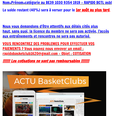
Nom+Prénom+catégorie au
BE39 1030 9354 1919
– RAPIDO BCTL asbl
Le solde restant (40%) sera à verser pour le
1er août au plus tard
.
Nous vous demandons d’être attentifs aux délais cités plus
haut, sans quoi, la licence du membre ne sera pas activée, l’accès
aux entraînements et rencontres ne sera pas autorisé.
VOUS RENCONTREZ DES PROBLEMES POUR EFFECTUER VOS
PAIEMENTS ? Vous pouvez nous envoyer un email :
rapidobasketclub1620@gmail.com – Objet : COTISATION
!!!!!!! Les cotisations ne sont pas remboursables !!!!!!!!